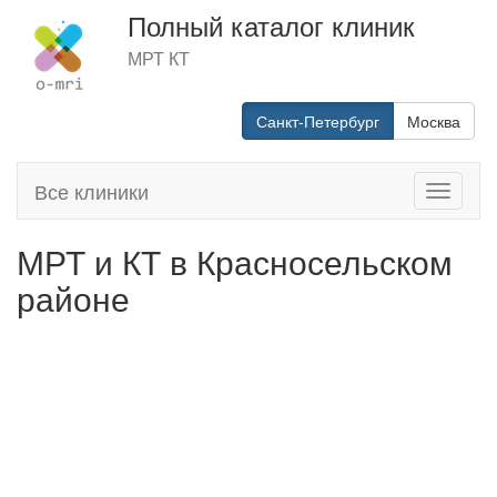
Полный каталог клиник
МРТ КТ
Санкт-Петербург
Москва
Все клиники
Toggle
navigati
МРТ и КТ в Красносельском
районе