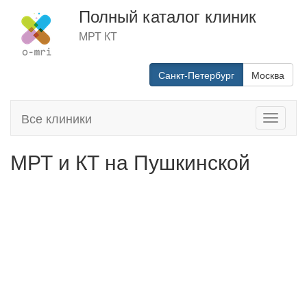
Полный каталог клиник
МРТ КТ
Санкт-Петербург
Москва
Все клиники
Toggle
navigati
МРТ и КТ на Пушкинской