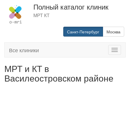
Полный каталог клиник
МРТ КТ
Санкт-Петербург
Москва
Все клиники
Toggle
navigati
МРТ и КТ в
Василеостровском районе