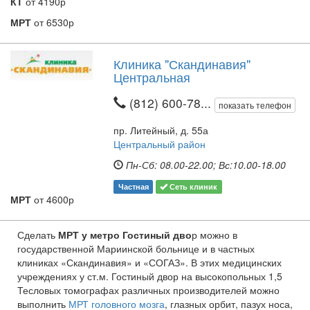
КТ
от 4190р
МРТ
от 6530р
Клиника "Скандинавия"
Центральная
(812) 600-78...
показать телефон
пр. Литейный, д. 55а
Центральный район
Пн-Сб: 08.00-22.00; Вс:10.00-18.00
Частная
Сеть клиник
МРТ
от 4600р
Сделать
МРТ у метро Гостиный дво
р можно в
государственной Мариинской больнице и в частных
клиниках «Скандинавия» и «СОГАЗ». В этих медицинских
учреждениях у ст.м. Гостиный двор на высокопольных 1,5
Тесловых томографах различных производителей можно
выполнить
МРТ головного мозга
, глазных орбит, пазух носа,