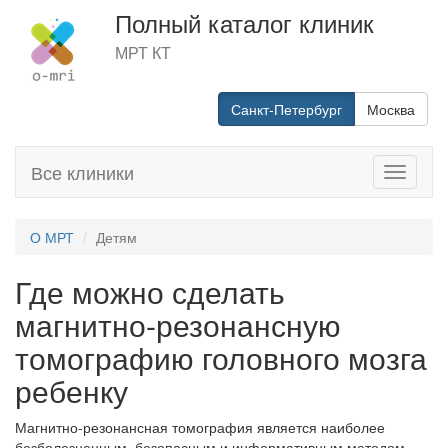
Полный каталог клиник
МРТ КТ
Санкт-Петербург
Москва
Все клиники
Toggle
navigati
О МРТ
Детям
Где можно сделать
магнитно-резонансную
томографию головного мозга
ребенку
Магнитно-резонансная томография является наиболее
безболезненным, безопасным и информативным методом