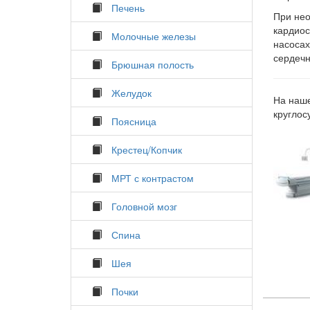
Печень
При нео
кардиос
Молочные железы
насосах
сердечн
Брюшная полость
Желудок
На наше
круглос
Поясница
Крестец/Копчик
МРТ с контрастом
Головной мозг
Спина
Шея
Почки