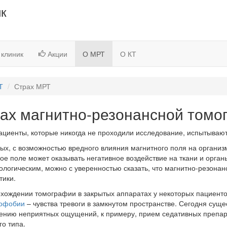
ик
 клиник
Акции
О МРТ
О КТ
Т
Страх МРТ
ах магнитно-резонансной томо
ациенты, которые никогда не проходили исследование, испытываю
ых, с возможностью вредного влияния магнитного поля на организм
ое поле может оказывать негативное воздействие на ткани и орган
ологическим, можно с уверенностью сказать, что магнитно-резон
тики.
хождении томографии в закрытых аппаратах у некоторых пациенто
рофобии
– чувства тревоги в замкнутом пространстве. Сегодня суще
нию неприятных ощущений, к примеру, прием седативных препара
го типа.