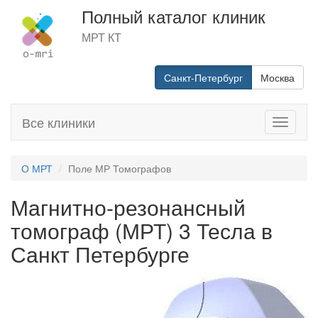
Полный каталог клиник
МРТ КТ
Санкт-Петербург
Москва
Все клиники
Toggle
navigati
О МРТ
Поле МР Томографов
Магнитно-резонансный
томограф (МРТ) 3 Тесла в
Санкт Петербурге